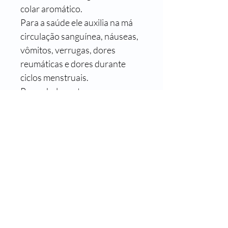
colar aromático.
Para a saúde ele auxilia na má 
circulação sanguínea, náuseas, 
vômitos, verrugas, dores 
reumáticas e dores durante 
ciclos menstruais.
Para a beleza atua no 
crescimento capilar, 
luminosidade para cabelos 
claros e brilho.
Sobre o Óleo Essencial de
Canela Cássia
Nativa do sudeste da China a canela 
cássia é cultivada também na Índia, 