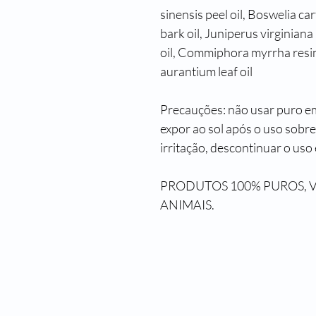
sinensis peel oil, Boswelia car
bark oil, Juniperus virginiana
oil, Commiphora myrrha resin, 
aurantium leaf oil
Precauções: não usar puro em 
expor ao sol após o uso sobre
irritação, descontinuar o uso
PRODUTOS 100% PUROS, 
ANIMAIS.
Rua Domingos de M