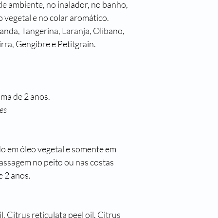
de ambiente, no inalador, no banho, 
vegetal e no colar aromático. 
nda, Tangerina, Laranja, Olíbano, 
rra, Gengibre e Petitgrain. 
ima de 2 anos.
es
do em óleo vegetal e somente em 
assagem no peito ou nas costas 
 2 anos.
, Citrus reticulata peel oil, Citrus 