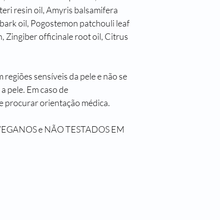
teri resin oil, Amyris balsamifera 
 bark oil, Pogostemon patchouli leaf 
Zingiber officinale root oil, Citrus 
regiões sensíveis da pele e não se 
 a pele. Em caso de 
 e procurar orientação médica.
VEGANOS e NÃO TESTADOS EM 
Clinica Psicanalise Cesar Bastos - CRTH-BR 6315
orais, 2781 CJ 706 7° andar Metro Santa Cruz / Vila M