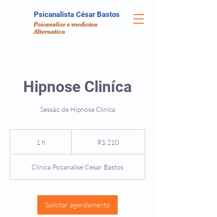
Psicanalista César Bastos
Psicanalise e medicina
Alternativa
Hipnose Cliníca
Sessão de Hipnose Cliníca
210
Reais
1 h
1
R$ 210
brasileiros
Clinica Psicanalise Cesar Bastos
Solicitar agendamento