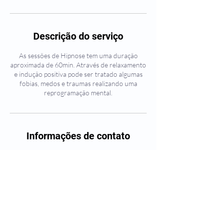
Descrição do serviço
As sessões de Hipnose tem uma duração
aproximada de 60min. Através de relaxamento
e indução positiva pode ser tratado algumas
fobias, medos e traumas realizando uma
reprogramação mental.
Informações de contato
Clinica psicanalise Cesar Bastos - Filial Vila
Mariana - Nova - Chácara Klabin, São Paulo -
SP, Brasil